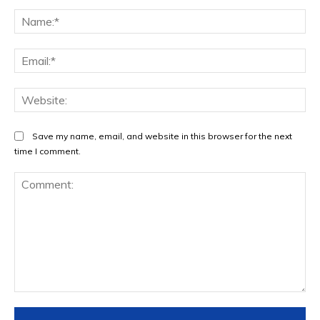
Na
Ema
Web
Save my name, email, and website in this browser for the next
time I comment.
Comment: