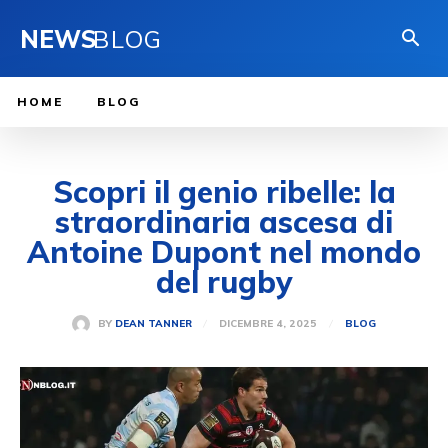
NEWS
BLOG
HOME
BLOG
Scopri il genio ribelle: la
straordinaria ascesa di
Antoine Dupont nel mondo
del rugby
DICEMBRE 4, 2025
BY
DEAN TANNER
BLOG