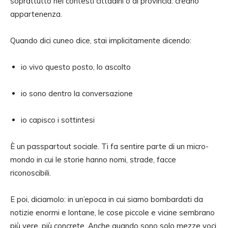
soprattutto nei contesti cittadini o di provincia: creano
appartenenza.
Quando dici cuneo dice, stai implicitamente dicendo:
io vivo questo posto, lo ascolto
io sono dentro la conversazione
io capisco i sottintesi
È un passpartout sociale. Ti fa sentire parte di un micro-
mondo in cui le storie hanno nomi, strade, facce
riconoscibili.
E poi, diciamolo: in un’epoca in cui siamo bombardati da
notizie enormi e lontane, le cose piccole e vicine sembrano
più vere, più concrete. Anche quando sono solo mezze voci.