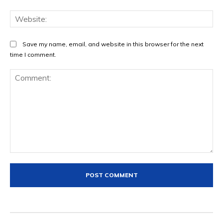
Web
Save my name, email, and website in this browser for the next
time I comment.
Comment: