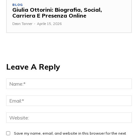
BLOG
Giulia Ottorini: Biografia, Social,
Carriera E Presenza Online
Dean Tanner
-
Aprile 15, 2026
Leave A Reply
Na
Ema
Web
Save my name, email, and website in this browser for the next