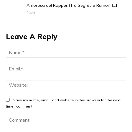
Amorosa del Rapper (Tra Segreti e Rumor) […]
Reply
Leave A Reply
Na
Ema
Web
Save my name, email, and website in this browser for the next
time I comment.