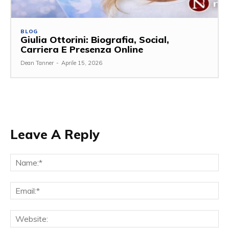
BLOG
Giulia Ottorini: Biografia, Social,
Carriera E Presenza Online
Dean Tanner
-
Aprile 15, 2026
Leave A Reply
Na
Ema
Web