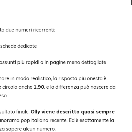
to due numeri ricorrenti:
 e schede dedicate
riassunti più rapidi o in pagine meno dettagliate
re in modo realistico, la risposta più onesta è
te circola anche
1,90
, e la differenza può nascere da
eso.
ultato finale:
Olly viene descritto quasi sempre
l panorama pop italiano recente. Ed è esattamente la
nza sapere alcun numero.