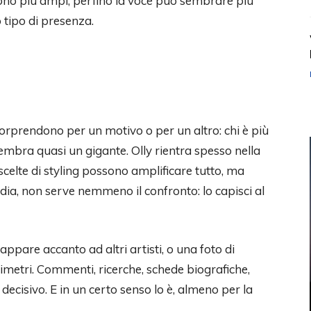
no più ampi, perfino la voce può sembrare più
o tipo di presenza.
, sorprendono per un motivo o per un altro: chi è più
embra quasi un gigante. Olly rientra spesso nella
celte di styling possono amplificare tutto, ma
a, non serve nemmeno il confronto: lo capisci al
appare accanto ad altri artisti, o una foto di
ntimetri. Commenti, ricerche, schede biografiche,
decisivo. E in un certo senso lo è, almeno per la