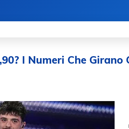
1,90? I Numeri Che Girano