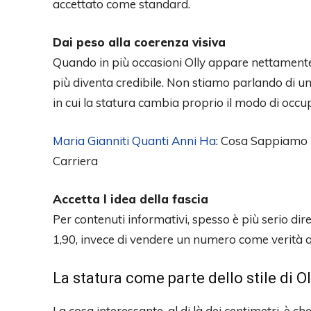
accettato come standard.
Dai peso alla coerenza visiva
Quando in più occasioni Olly appare nettamente s
più diventa credibile. Non stiamo parlando di un
in cui la statura cambia proprio il modo di occu
Maria Gianniti Quanti Anni Ha
: Cosa Sappiamo 
Carriera
Accetta l idea della fascia
Per contenuti informativi, spesso è più serio dire
1,90, invece di vendere un numero come verità a
La statura come parte dello stile di Ol
La cosa interessante, al di là dei centimetri, è ch