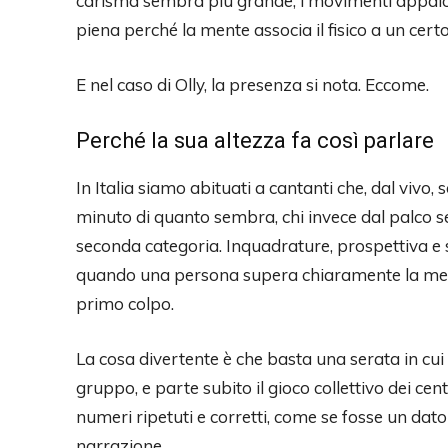
carisma sembra più grande, i movimenti appaio
piena perché la mente associa il fisico a un cert
E nel caso di Olly, la presenza si nota. Eccome.
Perché la sua altezza fa così parlare
In Italia siamo abituati a cantanti che, dal vivo
minuto di quanto sembra, chi invece dal palco s
seconda categoria. Inquadrature, prospettiva e s
quando una persona supera chiaramente la medi
primo colpo.
La cosa divertente è che basta una serata in cui 
gruppo, e parte subito il gioco collettivo dei ce
numeri ripetuti e corretti, come se fosse un dato 
narrazione.