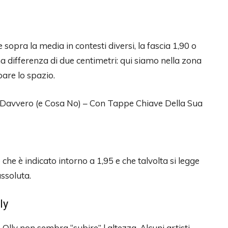
opra la media in contesti diversi, la fascia 1,90 o
a differenza di due centimetri: qui siamo nella zona
pare lo spazio.
Davvero (e Cosa No) – Con Tappe Chiave Della Sua
 che è indicato intorno a 1,95 e che talvolta si legge
ssoluta.
ly
e Olly non sembra “subire” l altezza. Alcuni artisti