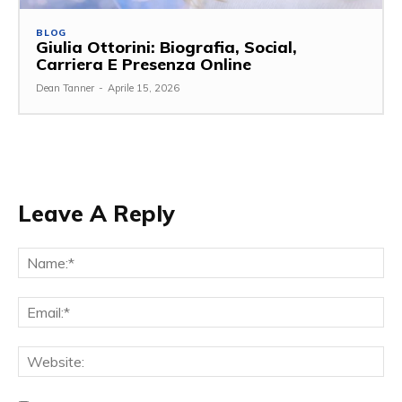
BLOG
Giulia Ottorini: Biografia, Social,
Carriera E Presenza Online
Dean Tanner
-
Aprile 15, 2026
Leave A Reply
Na
Ema
Web